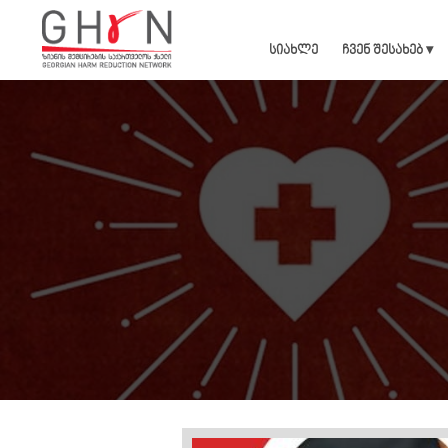
სიახლე
ჩვენ შესახებ ▾