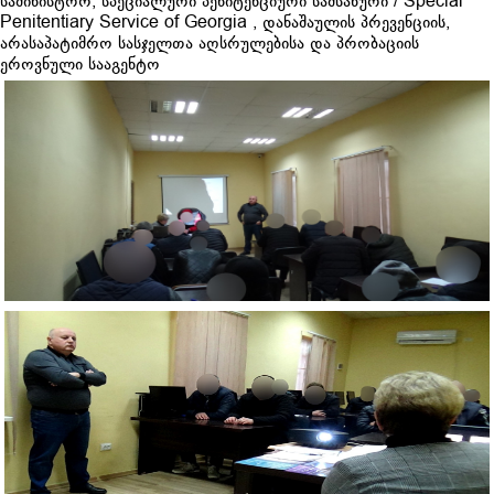
სამინისტრო
,
სპეციალური პენიტენციური სამსახური / Special
Penitentiary Service of Georgia
,
დანაშაულის პრევენციის,
არასაპატიმრო სასჯელთა აღსრულებისა და პრობაციის
ეროვნული სააგენტო